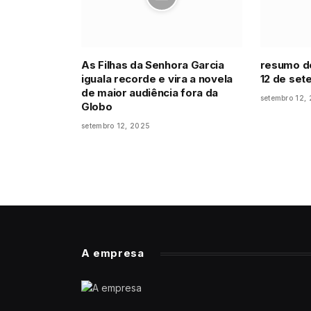
As Filhas da Senhora Garcia
resumo do
iguala recorde e vira a novela
12 de se
de maior audiência fora da
setembro 12,
Globo
setembro 12, 2025
A empresa