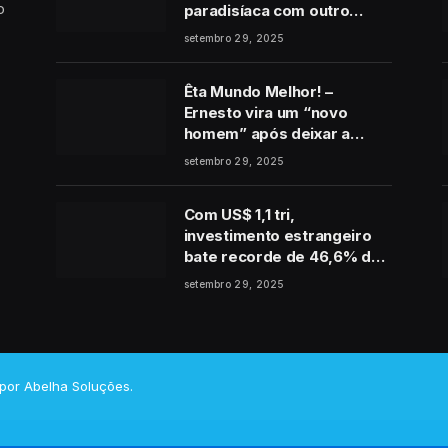
o
paradisíaca com outro
homem no final de Vale
setembro 29, 2025
Tudo
Êta Mundo Melhor! –
Ernesto vira um “novo
homem” após deixar a
cadeia e pede perdão a
setembro 29, 2025
Estela: “É de coração”
Com US$ 1,1 tri,
investimento estrangeiro
bate recorde de 46,6% do
PIB
setembro 29, 2025
 por
Abelha Soluções
.