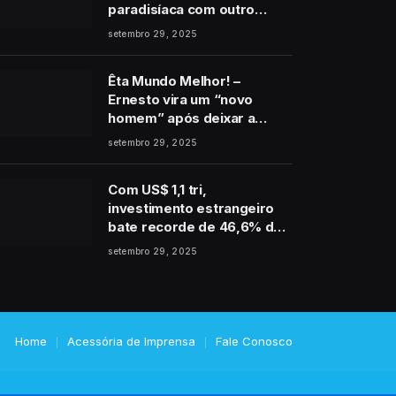
paradisíaca com outro
homem no final de Vale
setembro 29, 2025
Tudo
Êta Mundo Melhor! –
Ernesto vira um “novo
homem” após deixar a
cadeia e pede perdão a
setembro 29, 2025
Estela: “É de coração”
Com US$ 1,1 tri,
investimento estrangeiro
bate recorde de 46,6% do
PIB
setembro 29, 2025
Home
Acessória de Imprensa
Fale Conosco