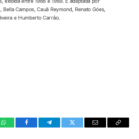
, exibida entre 1988 e 1989. É adaptada por
jo, Bella Campos, Cauã Reymond, Renato Góes,
iveira e Humberto Carrão.
WhatsApp
Facebook
Telegram
Twitter
Email
Copy
Link