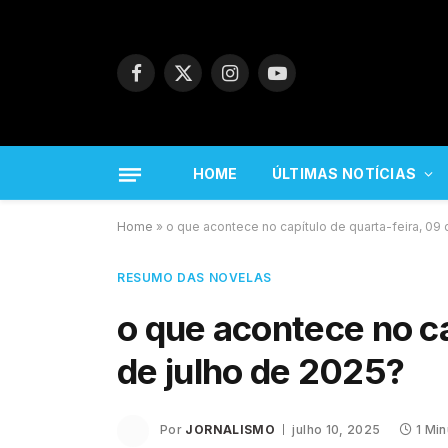
Facebook
X
Instagram
YouTube
(Twitter)
HOME
ÚLTIMAS NOTÍCIAS
Home
»
o que acontece no capítulo de quarta-feira, 09 
RESUMO DAS NOVELAS
o que acontece no ca
de julho de 2025?
Por
JORNALISMO
julho 10, 2025
1 Min