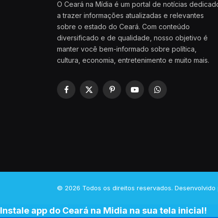
O Ceará na Mídia é um portal de notícias dedicad
a trazer informações atualizadas e relevantes
sobre o estado do Ceará. Com conteúdo
diversificado e de qualidade, nosso objetivo é
manter você bem-informado sobre política,
cultura, economia, entretenimento e muito mais.
Facebook
X
Pinterest
YouTube
WhatsApp
(Twitter)
© 2026 Todos os direitos reservados. Desenvolvido
Instale app do Ceará na Midia na sua tela inicial!