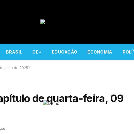
BRASIL
CE+
EDUCAÇÃO
ECONOMIA
POLÍ
de julho de 2025?
pítulo de quarta-feira, 09
uto