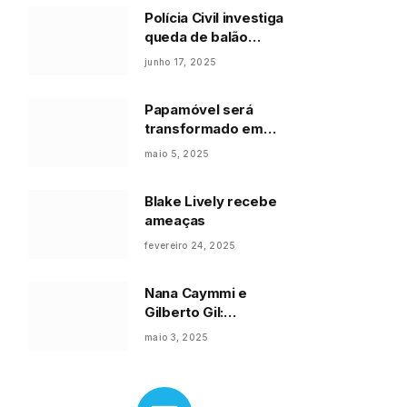
Polícia Civil investiga
queda de balão
tripulado que matou
junho 17, 2025
uma pessoa
Papamóvel será
transformado em
unidade de saúde para
maio 5, 2025
crianças em Gaza
Blake Lively recebe
ameaças
fevereiro 24, 2025
Nana Caymmi e
Gilberto Gil:
Casamento marcado
maio 3, 2025
por brigas