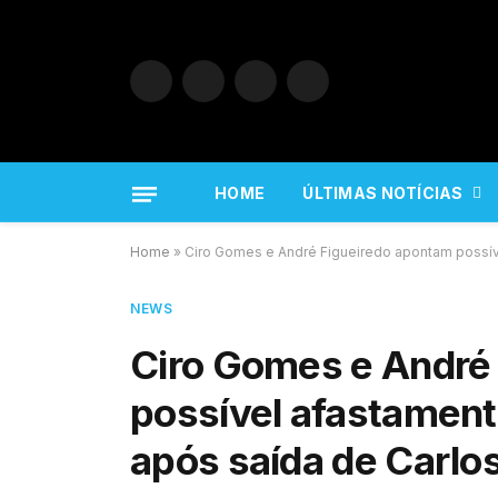
Facebook
X
Instagram
YouTube
(Twitter)
HOME
ÚLTIMAS NOTÍCIAS
Home
»
Ciro Gomes e André Figueiredo apontam possív
NEWS
Ciro Gomes e André
possível afastament
após saída de Carlos