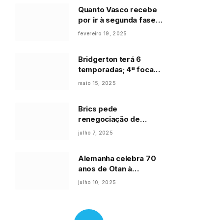
Quanto Vasco recebe
por ir à segunda fase
da Copa do Brasil?
fevereiro 19, 2025
Bridgerton terá 6
temporadas; 4ª foca
em Benedict e estreia
maio 15, 2025
em 2026
Brics pede
renegociação de
dívidas de países
julho 7, 2025
pobres dentro do G20
Alemanha celebra 70
anos de Otan à
procura de soldados
julho 10, 2025