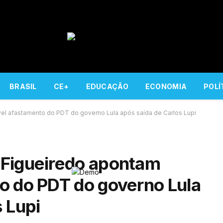
BRASIL
CE+
EDUCAÇÃO
ECONOMIA
POLÍ
el afastamento do PDT do governo Lula após saída de Carlos Lupi
 Figueiredo apontam
o do PDT do governo Lula
 Lupi