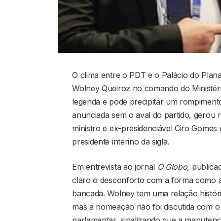
O clima entre o PDT e o Palácio do Plana
Wolney Queiroz no comando do Ministério
legenda e pode precipitar um rompiment
anunciada sem o aval do partido, gerou 
ministro e ex-presidenciável Ciro Gomes 
presidente interino da sigla.
Em entrevista ao jornal
O Globo
, publica
claro o desconforto com a forma como a
bancada. Wolney tem uma relação históri
mas a nomeação não foi discutida com o 
parlamentar, sinalizando que a manutenç