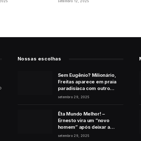
 2025
setembro 12, 2025
Nossas escolhas
Sem Eugênio? Milionário,
Freitas aparece em praia
o
paradisíaca com outro
homem no final de Vale
setembro 29, 2025
Tudo
Êta Mundo Melhor! –
Ernesto vira um “novo
homem” após deixar a
cadeia e pede perdão a
setembro 29, 2025
Estela: “É de coração”