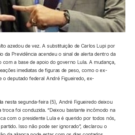
lto azedou de vez. A substituição de Carlos Lupi por
 da Previdência acendeu o sinal de alerta dentro da
o com a base de apoio do governo Lula. A mudança,
reações imediatas de figuras de peso, como o ex-
e o deputado federal André Figueiredo, ex-
da nesta segunda-feira (5), André Figueiredo deixou
 troca foi conduzida. “Deixou bastante incômodo na
ca com o presidente Lula e é querido por todos nós,
partido. Isso não pode ser ignorado”, declarou o
ão da aliança pode estar com os dias contados.