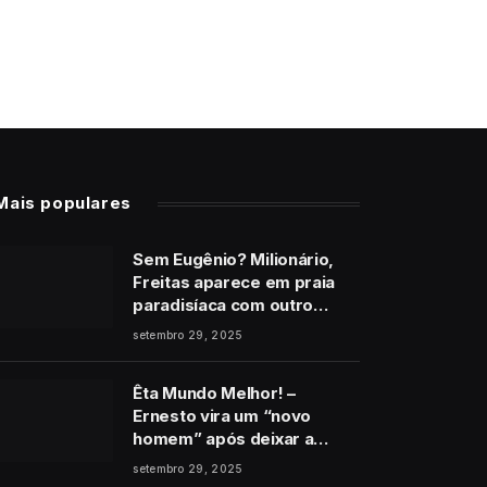
Mais populares
Sem Eugênio? Milionário,
Freitas aparece em praia
paradisíaca com outro
homem no final de Vale
setembro 29, 2025
Tudo
Êta Mundo Melhor! –
Ernesto vira um “novo
homem” após deixar a
cadeia e pede perdão a
setembro 29, 2025
Estela: “É de coração”