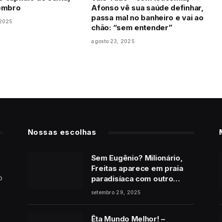
tembro
Afonso vê sua saúde definhar,
passa mal no banheiro e vai ao
 2025
chão: “sem entender”
agosto 23, 2025
Nossas escolhas
Sem Eugênio? Milionário,
Freitas aparece em praia
o
paradisíaca com outro
homem no final de Vale
setembro 29, 2025
Tudo
Êta Mundo Melhor! –