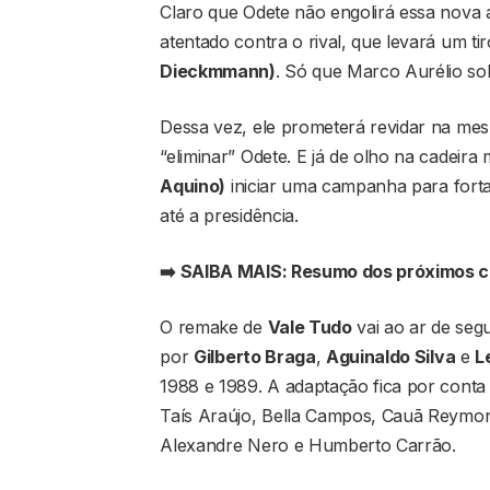
Claro que Odete não engolirá essa nova 
atentado contra o rival, que levará um 
Dieckmmann)
. Só que Marco Aurélio sob
Dessa vez, ele prometerá revidar na m
“eliminar” Odete. E já de olho na cadeir
Aquino)
iniciar uma campanha para fort
até a presidência.
➡️ SAIBA MAIS: Resumo dos próximos c
O remake de
Vale Tudo
vai ao ar de segu
por
Gilberto Braga
,
Aguinaldo Silva
e
L
1988 e 1989. A adaptação fica por conta
Taís Araújo, Bella Campos, Cauã Reymond
Alexandre Nero e Humberto Carrão.