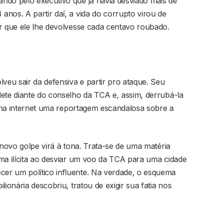
o pelo executivo que já havia desviado mais de
nos. A partir daí, a vida do corrupto virou de
ir que ele lhe devolvesse cada centavo roubado.
lveu sair da defensiva e partir pro ataque. Seu
ete diante do conselho da TCA e, assim, derrubá-la
ar na internet uma reportagem escandalosa sobre a
 novo golpe virá à tona. Trata-se de uma matéria
ma ilícita ao desviar um voo da TCA para uma cidade
er um político influente. Na verdade, o esquema
lionária descobriu, tratou de exigir sua fatia nos