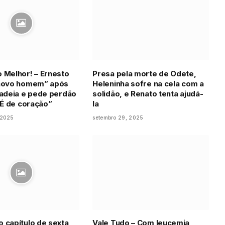
 Melhor! – Ernesto
Presa pela morte de Odete,
“novo homem” após
Heleninha sofre na cela com a
cadeia e pede perdão
solidão, e Renato tenta ajudá-
 “É de coração”
la
 2025
setembro 29, 2025
 capítulo de sexta,
Vale Tudo – Com leucemia,