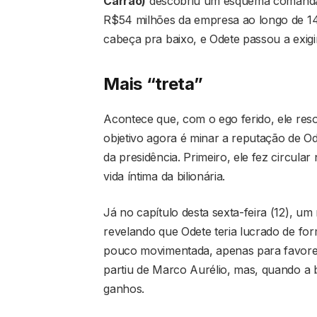
Carrão)
descobriu um esquema comandand
R$54 milhões da empresa ao longo de 14 a
cabeça pra baixo, e Odete passou a exig
Mais “treta”
Acontece que, com o ego ferido, ele reso
objetivo agora é minar a reputação de Od
da presidência. Primeiro, ele fez circul
vida íntima da bilionária.
Já no capítulo desta sexta-feira (12), um
revelando que Odete teria lucrado de for
pouco movimentada, apenas para favorec
partiu de Marco Aurélio, mas, quando a bi
ganhos.