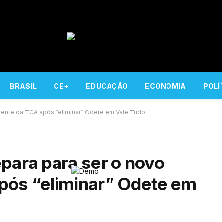
BRASIL
CE+
EDUCAÇÃO
ECONOMIA
POLÍ
idente da TCA após “eliminar” Odete em Vale Tudo
para para ser o novo
pós “eliminar” Odete em