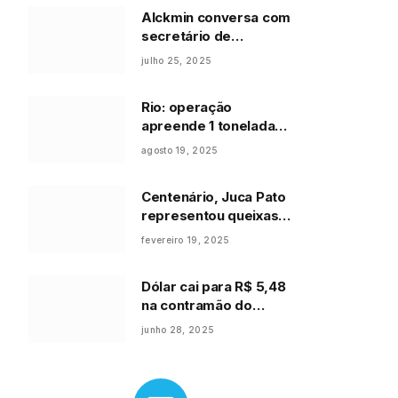
Alckmin conversa com
secretário de
Comércio dos EUA
julho 25, 2025
sobre tarifaço
Rio: operação
apreende 1 tonelada
de cosméticos em
agosto 19, 2025
depósito irregular
Centenário, Juca Pato
representou queixas
dos paulistanos
fevereiro 19, 2025
Dólar cai para R$ 5,48
na contramão do
mercado externo
junho 28, 2025