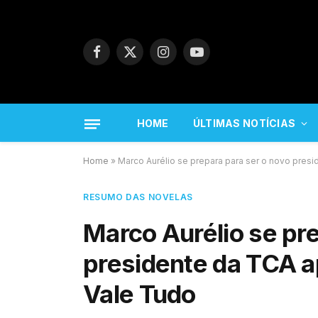
Facebook
X
Instagram
YouTube
(Twitter)
HOME
ÚLTIMAS NOTÍCIAS
Home
»
Marco Aurélio se prepara para ser o novo pres
RESUMO DAS NOVELAS
Marco Aurélio se pre
presidente da TCA a
Vale Tudo