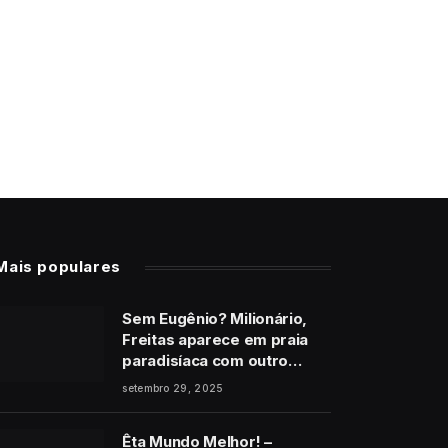
Mais populares
Sem Eugênio? Milionário,
Freitas aparece em praia
paradisíaca com outro
homem no final de Vale
setembro 29, 2025
Tudo
Êta Mundo Melhor! –