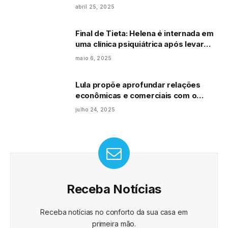
em posts nas redes
abril 25, 2025
Final de Tieta: Helena é internada em
uma clínica psiquiátrica após levar
pancadas na cabeça e desaparece
maio 6, 2025
para sempre: “Parece que variou”
Lula propõe aprofundar relações
econômicas e comerciais com o
México
julho 24, 2025
Receba Notícias
Receba notícias no conforto da sua casa em
primeira mão.