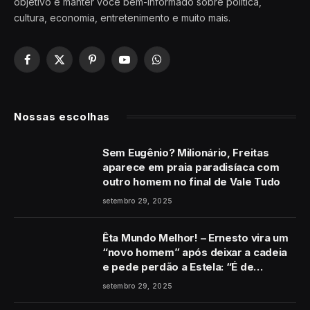
objetivo é manter você bem-informado sobre política,
cultura, economia, entretenimento e muito mais.
Facebook
X
Pinterest
YouTube
WhatsApp
(Twitter)
Nossas escolhas
Sem Eugênio? Milionário, Freitas
aparece em praia paradisíaca com
outro homem no final de Vale Tudo
setembro 29, 2025
Êta Mundo Melhor! – Ernesto vira um
“novo homem” após deixar a cadeia
e pede perdão a Estela: “É de
coração”
setembro 29, 2025