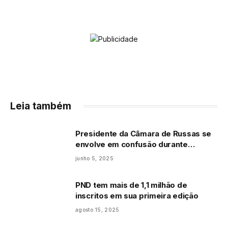
Leia também
Presidente da Câmara de Russas se
envolve em confusão durante
audiência e ataca secretária de
junho 5, 2025
Saúde
PND tem mais de 1,1 milhão de
inscritos em sua primeira edição
agosto 15, 2025