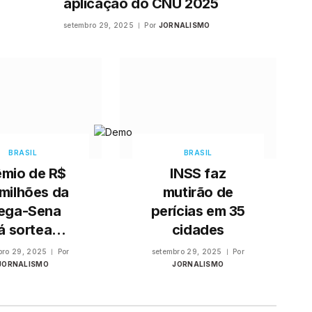
aplicação do CNU 2025
setembro 29, 2025
Por
JORNALISMO
BRASIL
BRASIL
êmio de R$
INSS faz
milhões da
mutirão de
ega-Sena
perícias em 35
á sorteado
cidades
ste sábado
bro 29, 2025
Por
setembro 29, 2025
Por
JORNALISMO
JORNALISMO