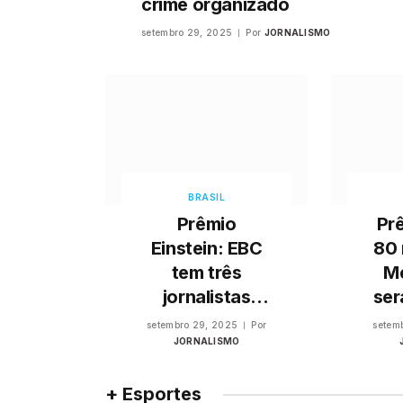
crime organizado
setembro 29, 2025
Por
JORNALISMO
BRASIL
Prêmio
Pr
Einstein: EBC
80 
tem três
M
jornalistas
ser
entre os 25
ne
setembro 29, 2025
Por
setem
+Admirados
JORNALISMO
+ Esportes