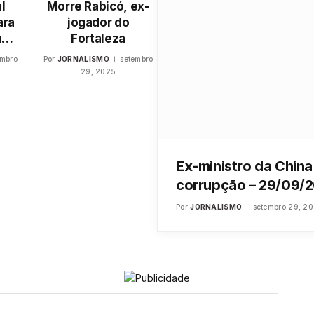
l
Morre Rabicó, ex-
ara
jogador do
a
Fortaleza
CNU
embro
Por
JORNALISMO
setembro
29, 2025
Ex-ministro da Chin
corrupção – 29/09/
Por
JORNALISMO
setembro 29, 2