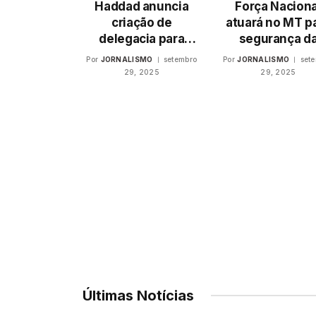
Haddad anuncia
Força Naciona
criação de
atuará no MT p
delegacia para
segurança d
investigar crime
aplicação do 
Por
JORNALISMO
setembro
Por
JORNALISMO
set
organizado
2025
29, 2025
29, 2025
Últimas Notícias