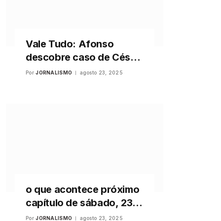
Vale Tudo: Afonso
descobre caso de César
com Odete e surta ao
Por
JORNALISMO
agosto 23, 2025
ganhar novo “padrasto”:
“A que ponto
chegamos”
o que acontece próximo
capítulo de sábado, 23
de agosto de 2025
Por
JORNALISMO
agosto 23, 2025