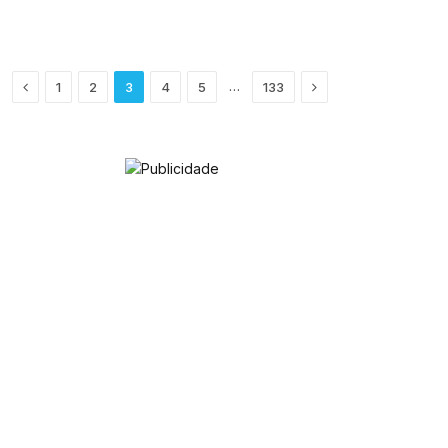
Previous
Next
…
1
2
3
4
5
133