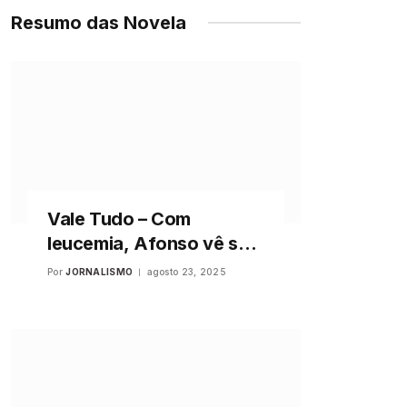
Resumo das Novela
Vale Tudo – Com
leucemia, Afonso vê sua
saúde definhar, passa
Por
JORNALISMO
agosto 23, 2025
mal no banheiro e vai ao
chão: “sem entender”