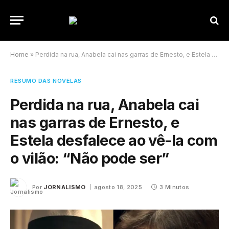
Home
»
Perdida na rua, Anabela cai nas garras de Ernesto, e Estela desfalece ao vê-la com o vilão: “Não pode ser”
RESUMO DAS NOVELAS
Perdida na rua, Anabela cai
nas garras de Ernesto, e
Estela desfalece ao vê-la com
o vilão: “Não pode ser”
Por
JORNALISMO
agosto 18, 2025
3 Minutos