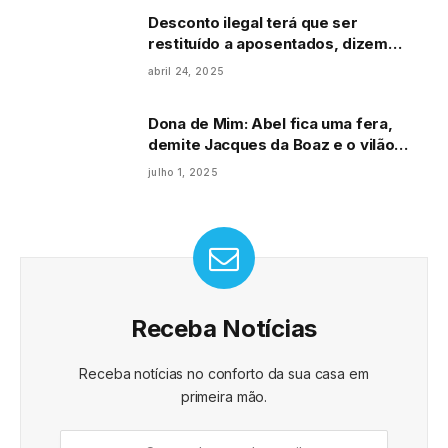
Desconto ilegal terá que ser
restituído a aposentados, dizem
ministros
abril 24, 2025
Dona de Mim: Abel fica uma fera,
demite Jacques da Boaz e o vilão
reage: “Também sou dono!”
julho 1, 2025
Receba Notícias
Receba notícias no conforto da sua casa em
primeira mão.