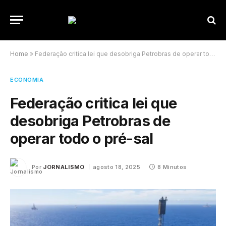
Home
»
Federação critica lei que desobriga Petrobras de operar todo o pré-sal
ECONOMIA
Federação critica lei que
desobriga Petrobras de
operar todo o pré-sal
Por
JORNALISMO
agosto 18, 2025
8 Minutos