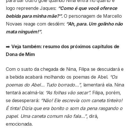
para dar outro gole quando Nina entra no quarto e
logo repreende Jaques:
“Como é que você oferece
bebida para minha mãe?”.
O personagem de Marcello
Novaes reage com desdém:
“Ah, para. Um golinho não
mata ninguém!”.
➡️
Veja também: resumo dos próximos capítulos de
Dona de Mim
Com o susto da chegada de Nina, Filipa se descuidará e
a bebida acabará molhando os poemas de Abel.
“Os
poemas do Abel… Tudo borrado…”
, lamentará ela. Nina
tentará acalmá-la:
“As folhas vão secar”.
Filipa, porém,
se desesperará:
“Não! Ele escrevia com caneta tinteiro!
É tinta! Dizia que era bonito o som da pena rasgando o
papel. Uma caneta comum não fala…”
, dirá,
emocionada.