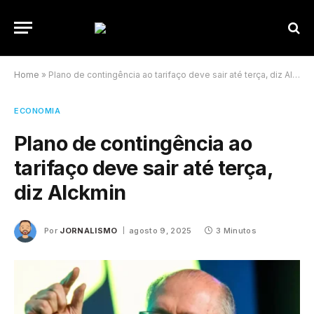
Home
»
Plano de contingência ao tarifaço deve sair até terça, diz Alckmin
ECONOMIA
Plano de contingência ao
tarifaço deve sair até terça,
diz Alckmin
Por
JORNALISMO
agosto 9, 2025
3 Minutos