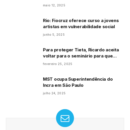
maio 12, 2025
Rio: Fiocruz oferece curso a jovens
artistas em vulnerabilidade social
junho 5, 2025
Para proteger Tieta, Ricardo aceita
voltar para o seminário para que
Perpétua não conte à cidade inteira
fevereiro 25, 2025
que ele e a tia têm um caso: “não tem
outra escolha”
MST ocupa Superintendência do
Incra em São Paulo
julho 24, 2025