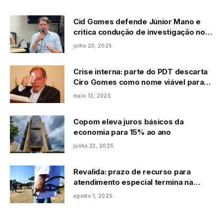
Cid Gomes defende Júnior Mano e
critica condução de investigação no
STF
julho 23, 2025
Crise interna: parte do PDT descarta
Ciro Gomes como nome viável para
2026 e se aproxima de Lula
maio 13, 2025
Copom eleva juros básicos da
economia para 15% ao ano
junho 23, 2025
Revalida: prazo de recurso para
atendimento especial termina na
sexta
agosto 1, 2025