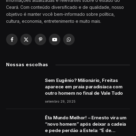
informações atualizadas e relevantes sobre o estado do
Ceará. Com conteúdo diversificado e de qualidade, nosso
objetivo é manter você bem-informado sobre política,
cultura, economia, entretenimento e muito mais.
Facebook
X
Pinterest
YouTube
WhatsApp
(Twitter)
Nossas escolhas
Sem Eugênio? Milionário, Freitas
aparece em praia paradisíaca com
outro homem no final de Vale Tudo
setembro 29, 2025
Êta Mundo Melhor! – Ernesto vira um
“novo homem” após deixar a cadeia
e pede perdão a Estela: “É de