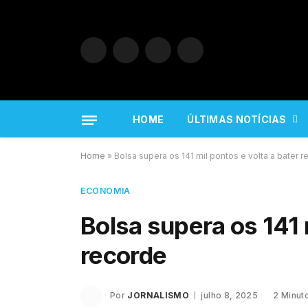
Facebook
X
Instagram
YouTube
(Twitter)
HOME
ÚLTIMAS NOTÍCIAS
Home
»
Bolsa supera os 141 mil pontos e volta a bater 
ECONOMIA
Bolsa supera os 141 
recorde
Por
JORNALISMO
julho 8, 2025
2 Minut