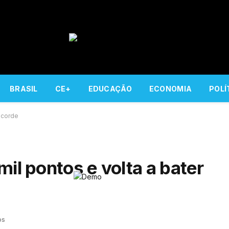
BRASIL
CE+
EDUCAÇÃO
ECONOMIA
POLÍ
recorde
mil pontos e volta a bater
os