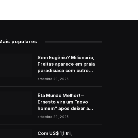
Mais populares
Sem Eugênio? Milionário,
Freitas aparece em praia
paradisíaca com outro
homem no final de Vale
setembro 29, 2025
Tudo
Êta Mundo Melhor! –
Ernesto vira um “novo
homem” após deixar a
cadeia e pede perdão a
setembro 29, 2025
Estela: “É de coração”
Com US$ 1,1 tri,