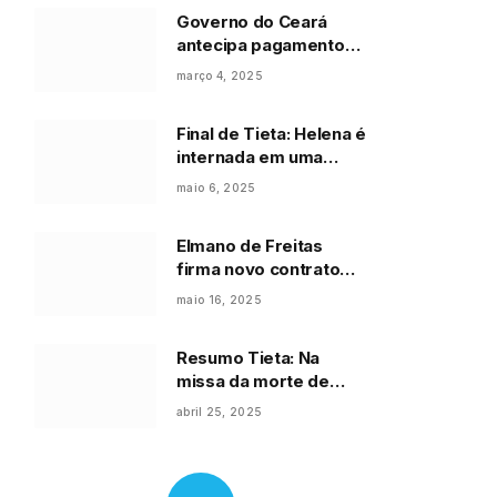
Governo do Ceará
antecipa pagamento
de fevereiro e anuncia
março 4, 2025
reajuste para
servidores
Final de Tieta: Helena é
internada em uma
clínica psiquiátrica
maio 6, 2025
após levar pancadas
na cabeça e
Elmano de Freitas
desaparece para
firma novo contrato
sempre: “Parece que
para construção de
variou”
maio 16, 2025
moradias e reforça
parceria com o Minha
Resumo Tieta: Na
Casa Minha Vida
missa da morte de
Arturzinho, Perpétua
abril 25, 2025
invade a igreja e diz a
todos que Tieta é
quenga: “conhecida