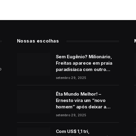
Nossas escolhas
Sem Eugênio? Milionário,
Freitas aparece em praia
o
paradisíaca com outro
homem no final de Vale
setembro 29, 2025
Tudo
Êta Mundo Melhor! –
Ernesto vira um “novo
homem” após deixar a
cadeia e pede perdão a
setembro 29, 2025
Estela: “É de coração”
Com US$ 1,1 tri,