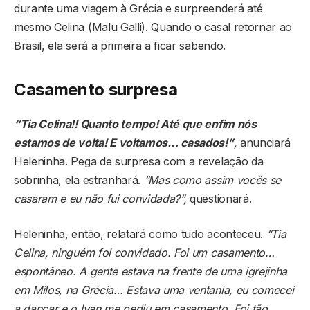
durante uma viagem à Grécia e surpreenderá até
mesmo Celina (Malu Galli). Quando o casal retornar ao
Brasil, ela será a primeira a ficar sabendo.
Casamento surpresa
“Tia Celina!! Quanto tempo! Até que enfim nós
estamos de volta! E voltamos… casados!”
,
anunciará
Heleninha. Pega de surpresa com a revelação da
sobrinha, ela estranhará.
“Mas como assim vocês se
casaram e eu não fui convidada?”,
questionará.
Heleninha, então, relatará como tudo aconteceu.
“Tia
Celina, ninguém foi convidado. Foi um casamento…
espontâneo. A gente estava na frente de uma igrejinha
em Milos, na Grécia… Estava uma ventania, eu comecei
a dançar e o Ivan me pediu em casamento. Foi tão