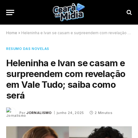
Home
»
Heleninha e Ivan se casam e surpreendem com revelação em Vale Tudo; saiba como será
RESUMO DAS NOVELAS
Heleninha e Ivan se casam e
surpreendem com revelação
em Vale Tudo; saiba como
será
Por
JORNALISMO
junho 24, 2025
2 Minutos