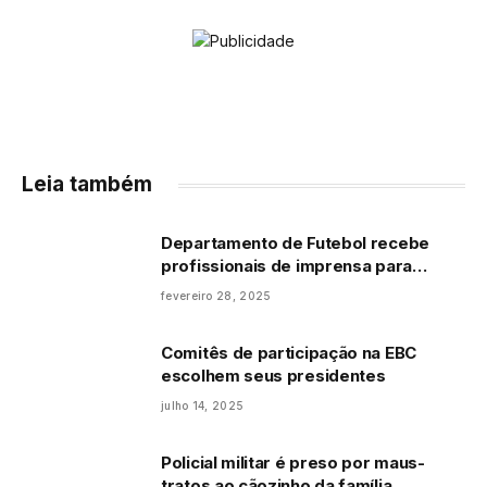
Leia também
Departamento de Futebol recebe
profissionais de imprensa para
explanação de processos do DIMAS
fevereiro 28, 2025
e do CESP
Comitês de participação na EBC
escolhem seus presidentes
julho 14, 2025
Policial militar é preso por maus-
tratos ao cãozinho da família