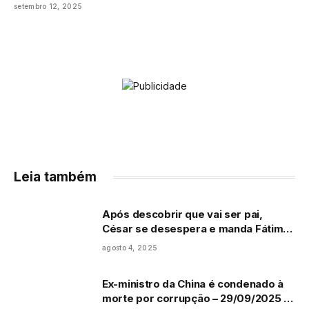
setembro 12, 2025
Leia também
Após descobrir que vai ser pai,
César se desespera e manda Fátima
interromper a gravidez
agosto 4, 2025
Ex-ministro da China é condenado à
morte por corrupção – 29/09/2025 –