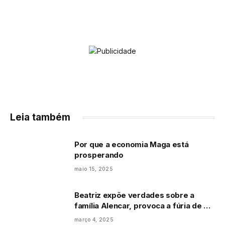
Leia também
Por que a economia Maga está
prosperando
maio 15, 2025
Beatriz expõe verdades sobre a
família Alencar, provoca a fúria de Bia
e dispara contra a rival
março 4, 2025