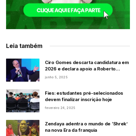
Leia também
Ciro Gomes descarta candidatura em
2026 e declara apoio a Roberto
Cláudio no Ceará
junho 5, 2025
Fies: estudantes pré-selecionados
devem finalizar inscrição hoje
fevereiro 24, 2025
Zendaya adentra o mundo de ‘Shrek’
na nova Era da franquia