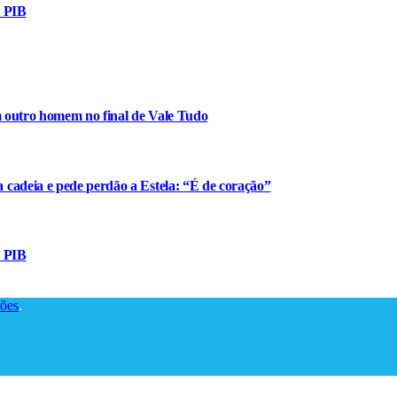
o PIB
m outro homem no final de Vale Tudo
cadeia e pede perdão a Estela: “É de coração”
o PIB
ões
.