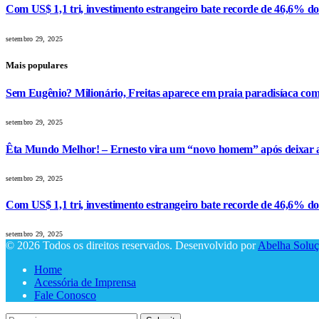
Com US$ 1,1 tri, investimento estrangeiro bate recorde de 46,6% d
setembro 29, 2025
Mais populares
Sem Eugênio? Milionário, Freitas aparece em praia paradisíaca co
setembro 29, 2025
Êta Mundo Melhor! – Ernesto vira um “novo homem” após deixar a 
setembro 29, 2025
Com US$ 1,1 tri, investimento estrangeiro bate recorde de 46,6% d
setembro 29, 2025
© 2026 Todos os direitos reservados. Desenvolvido por
Abelha Soluç
Home
Acessória de Imprensa
Fale Conosco