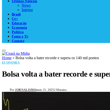
Últimas Notícias
News
Interior
Brasil
Ce+
Educação
Economia
Política
Fama e Tv
Contato
Home
»
Bolsa volta a bater recorde e supera os 140 mil pontos
ECONOMIA
Bolsa volta a bater recorde e supe
Por
JORNALISMO
maio 21, 2025
2 Minutos