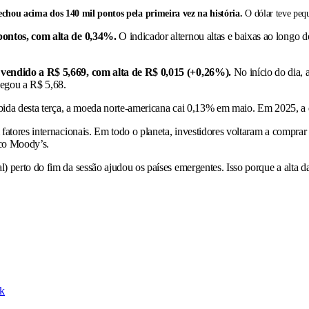
fechou acima dos 140 mil pontos pela primeira vez na história.
O dólar teve pequ
 pontos, com alta de 0,34%.
O indicador alternou altas e baixas ao longo 
 vendido a R$ 5,669, com alta de R$ 0,015 (+0,26%).
No início do dia, 
hegou a R$ 5,68.
subida desta terça, a moeda norte-americana cai 0,13% em maio. Em 2025, 
fatores internacionais. Em todo o planeta, investidores voltaram a compra
sco Moody’s.
 perto do fim da sessão ajudou os países emergentes. Isso porque a alta das
k