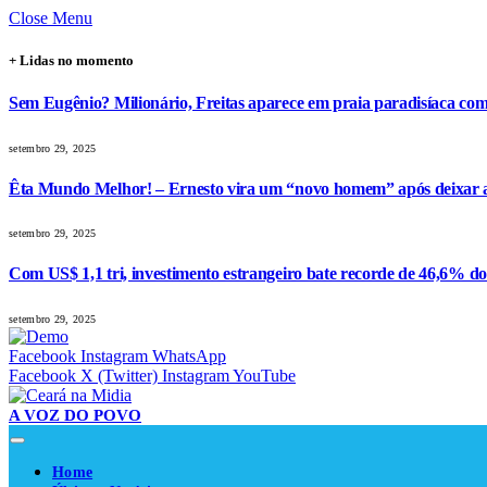
Close Menu
+ Lidas no momento
Sem Eugênio? Milionário, Freitas aparece em praia paradisíaca co
setembro 29, 2025
Êta Mundo Melhor! – Ernesto vira um “novo homem” após deixar a 
setembro 29, 2025
Com US$ 1,1 tri, investimento estrangeiro bate recorde de 46,6% d
setembro 29, 2025
Facebook
Instagram
WhatsApp
Facebook
X (Twitter)
Instagram
YouTube
A VOZ DO POVO
Home