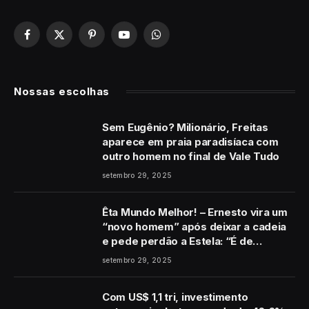
Facebook
X
Pinterest
YouTube
WhatsApp
(Twitter)
Nossas escolhas
Sem Eugênio? Milionário, Freitas
aparece em praia paradisíaca com
outro homem no final de Vale Tudo
setembro 29, 2025
Êta Mundo Melhor! – Ernesto vira um
“novo homem” após deixar a cadeia
e pede perdão a Estela: “É de
coração”
setembro 29, 2025
Com US$ 1,1 tri, investimento