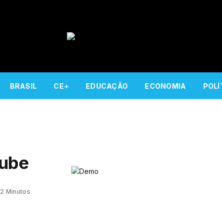
BRASIL
CE+
EDUCAÇÃO
ECONOMIA
POLÍ
lube
2 Minutos