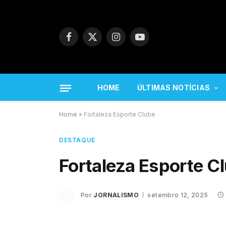
Facebook
X
Instagram
YouTube
(Twitter)
HOME
ÚLTIMAS NOTÍCIAS
Home
»
Fortaleza Esporte Clube
DESTAQUE
Fortaleza Esporte C
Por
JORNALISMO
setembro 12, 2025