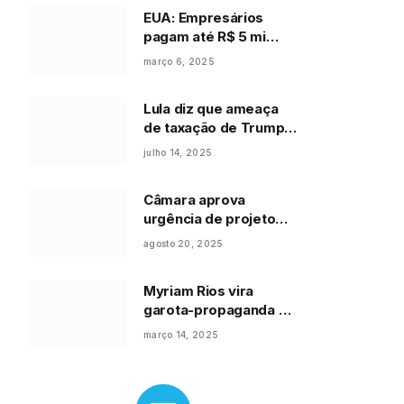
EUA: Empresários
pagam até R$ 5 mi
para jantar com Trump
março 6, 2025
Lula diz que ameaça
de taxação de Trump
não preocupa nações
julho 14, 2025
do Brics
Câmara aprova
urgência de projeto
que combate
agosto 20, 2025
adultização nas redes
Myriam Rios vira
garota-propaganda de
marca
março 14, 2025