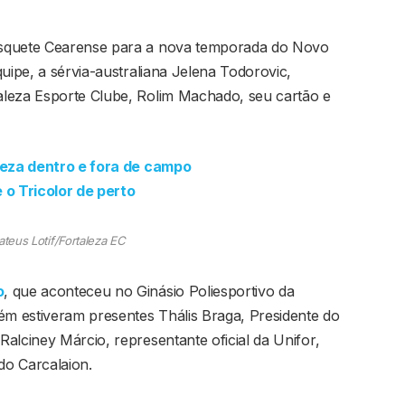
asquete Cearense para a nova temporada do Novo
uipe, a sérvia-australiana Jelena Todorovic,
aleza Esporte Clube, Rolim Machado, seu cartão e
aleza dentro e fora de campo
o Tricolor de perto
ateus Lotif/Fortaleza EC
o
, que aconteceu no Ginásio Poliesportivo da
ém estiveram presentes Thális Braga, Presidente do
alciney Márcio, representante oficial da Unifor,
do Carcalaion.