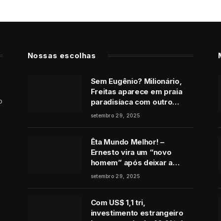
Nossas escolhas
Sem Eugênio? Milionário,
Freitas aparece em praia
o
paradisíaca com outro
homem no final de Vale
setembro 29, 2025
Tudo
Êta Mundo Melhor! –
Ernesto vira um “novo
homem” após deixar a
cadeia e pede perdão a
setembro 29, 2025
Estela: “É de coração”
Com US$ 1,1 tri,
investimento estrangeiro