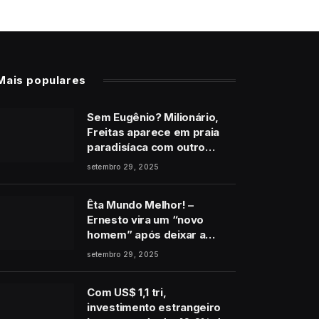
Mais populares
Sem Eugênio? Milionário,
Freitas aparece em praia
paradisíaca com outro
homem no final de Vale
setembro 29, 2025
Tudo
Êta Mundo Melhor! –
Ernesto vira um “novo
homem” após deixar a
cadeia e pede perdão a
setembro 29, 2025
Estela: “É de coração”
Com US$ 1,1 tri,
investimento estrangeiro