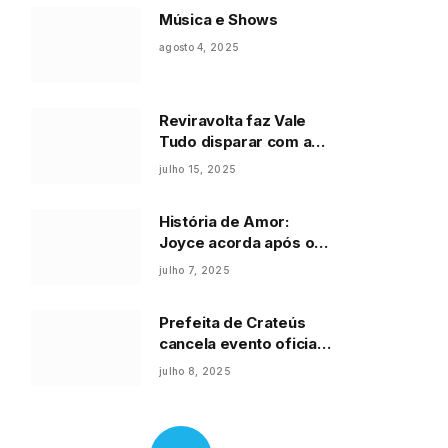
Música e Shows
agosto 4, 2025
Reviravolta faz Vale
Tudo disparar com a
maior audiência
julho 15, 2025
semanal das 21h em
dez meses
História de Amor:
Joyce acorda após o
parto, não vê a filha
julho 7, 2025
em seus braços e acha
que ela morreu: “Um
Prefeita de Crateús
cadáver”
cancela evento oficial
em luto por vítimas de
julho 8, 2025
trágico acidente na
CE-187