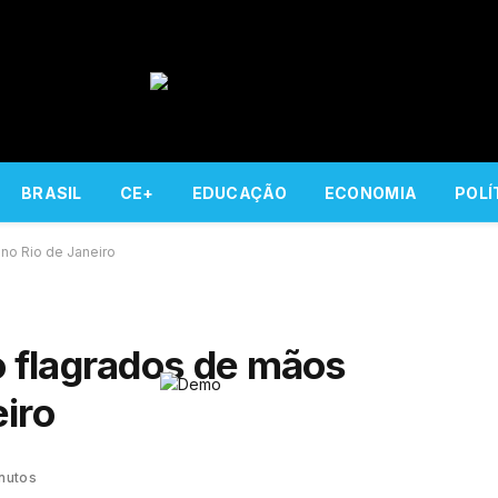
BRASIL
CE+
EDUCAÇÃO
ECONOMIA
POLÍ
no Rio de Janeiro
 flagrados de mãos
iro
nutos