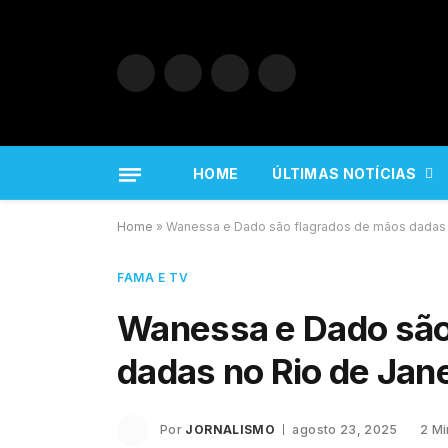
Facebook
X
Instagram
YouTube
(Twitter)
HOME
ÚLTIMAS NOTÍCIAS
Home
»
Wanessa e Dado são flagrados de mãos dadas 
FAMA E TV
Wanessa e Dado são
dadas no Rio de Jane
Por
JORNALISMO
agosto 23, 2025
2 Mi