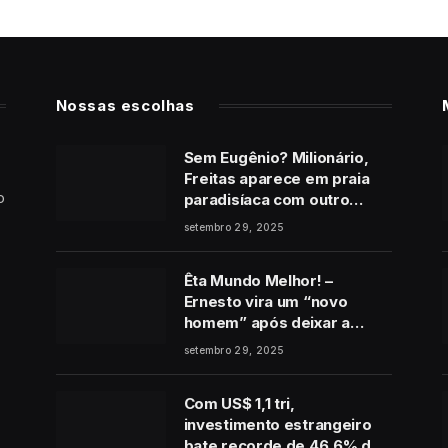
Nossas escolhas
Sem Eugênio? Milionário,
Freitas aparece em praia
o
paradisíaca com outro
homem no final de Vale
setembro 29, 2025
Tudo
Êta Mundo Melhor! –
Ernesto vira um “novo
homem” após deixar a
cadeia e pede perdão a
setembro 29, 2025
Estela: “É de coração”
Com US$ 1,1 tri,
investimento estrangeiro
bate recorde de 46,6% do