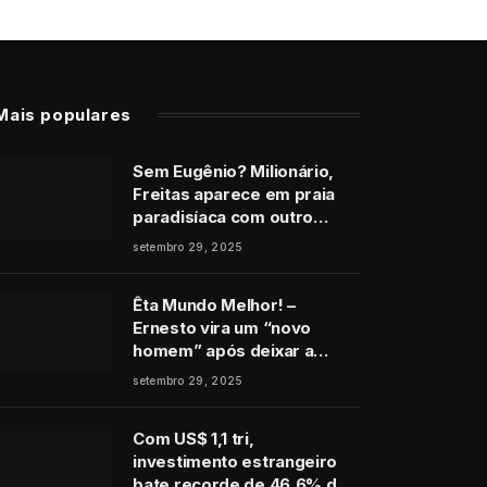
Mais populares
Sem Eugênio? Milionário,
Freitas aparece em praia
paradisíaca com outro
homem no final de Vale
setembro 29, 2025
Tudo
Êta Mundo Melhor! –
Ernesto vira um “novo
homem” após deixar a
cadeia e pede perdão a
setembro 29, 2025
Estela: “É de coração”
Com US$ 1,1 tri,
investimento estrangeiro
bate recorde de 46,6% do