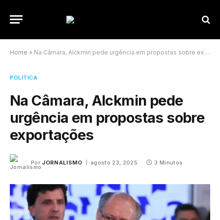
Home
»
Na Câmara, Alckmin pede urgência em propostas sobre exportações
POLÍTICA
Na Câmara, Alckmin pede
urgência em propostas sobre
exportações
Por
JORNALISMO
agosto 23, 2025
3 Minutos