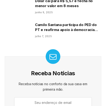
Dólar cai para R$ 5,57 e fecha no
menor valor em 8 meses
junho 9, 2025
Camilo Santana participa do PED do
PT e reafirma apoio à democracia
partidária e às lideranças da sigla
julho 7, 2025
Receba Notícias
Receba notícias no conforto da sua casa em
primeira mão.