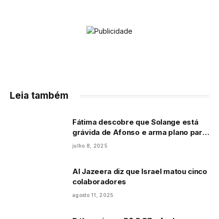
Leia também
Fátima descobre que Solange está
grávida de Afonso e arma plano para
fazê-la perder os bebês
julho 8, 2025
Al Jazeera diz que Israel matou cinco
colaboradores
agosto 11, 2025