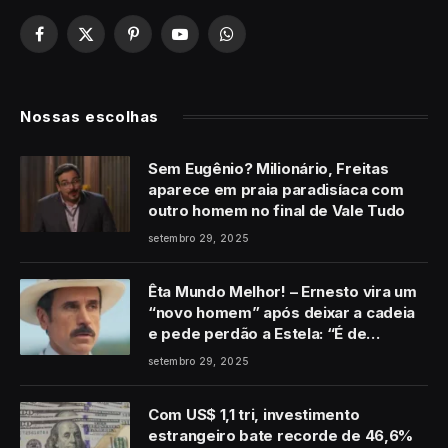
Facebook
X
Pinterest
YouTube
WhatsApp
(Twitter)
Nossas escolhas
Sem Eugênio? Milionário, Freitas
aparece em praia paradisíaca com
outro homem no final de Vale Tudo
setembro 29, 2025
Êta Mundo Melhor! – Ernesto vira um
“novo homem” após deixar a cadeia
e pede perdão a Estela: “É de
coração”
setembro 29, 2025
Com US$ 1,1 tri, investimento
estrangeiro bate recorde de 46,6%