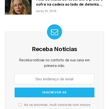
sofre na cadeia ao lado de detentas
ainda mais perigosas do que ela:
março 10, 2025
“apodreça da cadeia”
Receba Notícias
Receba notícias no conforto da sua casa em
primeira mão.
Ao se inscrever, você concorda com nossos