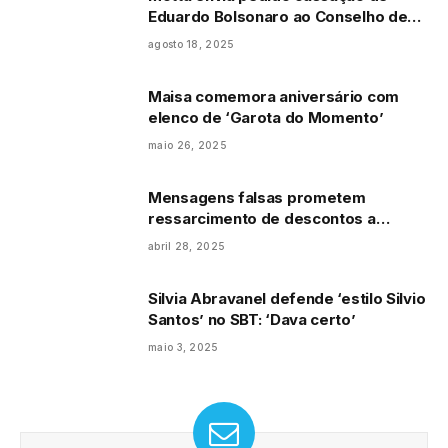
Eduardo Bolsonaro ao Conselho de
Ética
agosto 18, 2025
Maisa comemora aniversário com
elenco de ‘Garota do Momento’
maio 26, 2025
Mensagens falsas prometem
ressarcimento de descontos a
aposentados
abril 28, 2025
Silvia Abravanel defende ‘estilo Silvio
Santos’ no SBT: ‘Dava certo’
maio 3, 2025