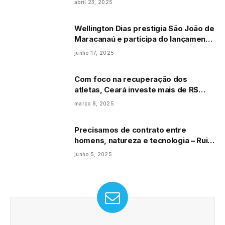
abril 23, 2025
Wellington Dias prestigia São João de
Maracanaú e participa do lançamento
de programa de inclusão produtiva
junho 17, 2025
Com foco na recuperação dos
atletas, Ceará investe mais de R$
500 mil em equipamentos para o
março 8, 2025
CESP
Precisamos de contrato entre
homens, natureza e tecnologia – Rui
Tavares
junho 5, 2025