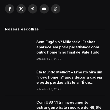
Facebook
X
Pinterest
YouTube
WhatsApp
(Twitter)
Nossas escolhas
Sem Eugênio? Milionário, Freitas
aparece em praia paradisíaca com
outro homem no final de Vale Tudo
setembro 29, 2025
Êta Mundo Melhor! – Ernesto vira um
“novo homem” após deixar a cadeia
e pede perdão a Estela: “É de
coração”
setembro 29, 2025
Com US$ 1,1 tri, investimento
estrangeiro bate recorde de 46,6%