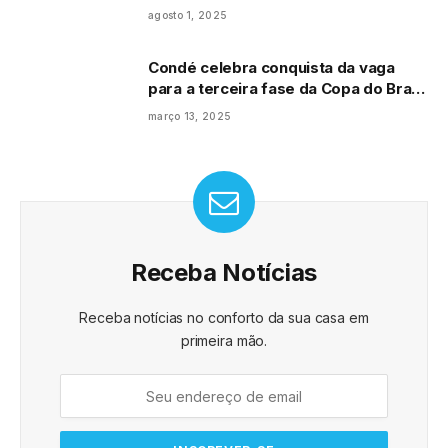
agosto 1, 2025
Condé celebra conquista da vaga
para a terceira fase da Copa do Brasil
após vitória nos pênaltis contra
março 13, 2025
Confiança/SE
Receba Notícias
Receba notícias no conforto da sua casa em
primeira mão.