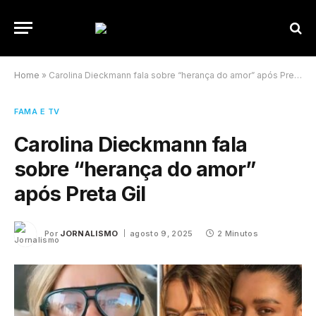
Home
»
Carolina Dieckmann fala sobre “herança do amor” após Preta Gil
FAMA E TV
Carolina Dieckmann fala
sobre “herança do amor”
após Preta Gil
Por
JORNALISMO
agosto 9, 2025
2 Minutos