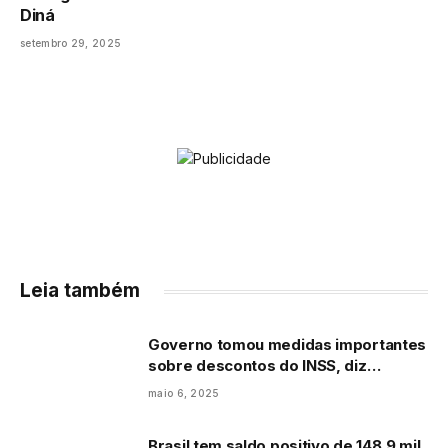
Diná
setembro 29, 2025
Leia também
Governo tomou medidas importantes
sobre descontos do INSS, diz
Marinho
maio 6, 2025
Brasil tem saldo positivo de 148,9 mil