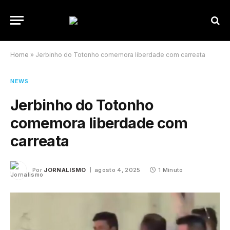
Home
»
Jerbinho do Totonho comemora liberdade com carreata
NEWS
Jerbinho do Totonho
comemora liberdade com
carreata
Por
JORNALISMO
agosto 4, 2025
1 Minuto