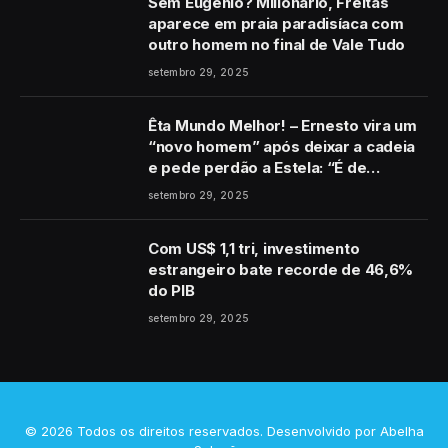
Sem Eugênio? Milionário, Freitas
aparece em praia paradisíaca com
outro homem no final de Vale Tudo
setembro 29, 2025
Êta Mundo Melhor! – Ernesto vira um
“novo homem” após deixar a cadeia
e pede perdão a Estela: “É de
coração”
setembro 29, 2025
Com US$ 1,1 tri, investimento
estrangeiro bate recorde de 46,6%
do PIB
setembro 29, 2025
© 2026 Todos os direitos reservados. Desenvolvido por
Abelha