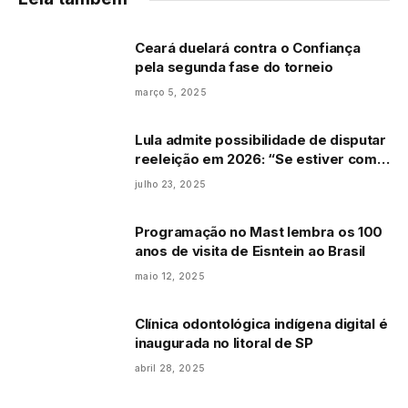
Ceará duelará contra o Confiança
pela segunda fase do torneio
março 5, 2025
Lula admite possibilidade de disputar
reeleição em 2026: “Se estiver com
saúde, serei candidato”
julho 23, 2025
Programação no Mast lembra os 100
anos de visita de Eisntein ao Brasil
maio 12, 2025
Clínica odontológica indígena digital é
inaugurada no litoral de SP
abril 28, 2025