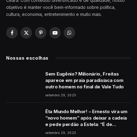
Ceará. Com conteúdo diversificado e de qualidade, nosso
objetivo é manter você bem-informado sobre política,
cultura, economia, entretenimento e muito mais.
Facebook
X
Pinterest
YouTube
WhatsApp
(Twitter)
Nossas escolhas
Sem Eugênio? Milionário, Freitas
aparece em praia paradisíaca com
outro homem no final de Vale Tudo
setembro 29, 2025
Êta Mundo Melhor! – Ernesto vira um
“novo homem” após deixar a cadeia
e pede perdão a Estela: “É de
coração”
setembro 29, 2025