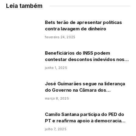
Leia também
Bets terão de apresentar políticas
contra lavagem de dinheiro
fevereiro 24, 2025
Beneficiários do INSS podem
contestar descontos indevidos nos
Correios
junho 1, 2025
José Guimarães segue na liderança
do Governo na Câmara dos
Deputados
março 8, 2025
Camilo Santana participa do PED do
PT e reafirma apoio à democracia
partidária e às lideranças da sigla
julho 7, 2025