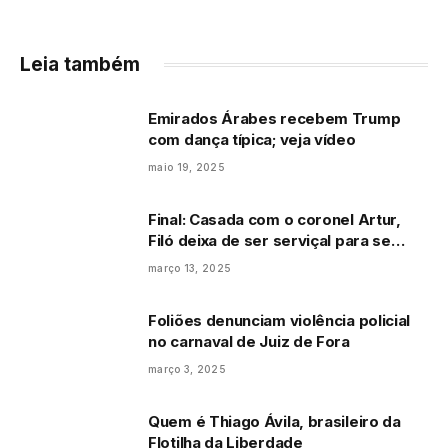
Leia também
Emirados Árabes recebem Trump
com dança típica; veja vídeo
maio 19, 2025
Final: Casada com o coronel Artur,
Filó deixa de ser serviçal para se
tornar patroa, impõe sua autoridade
março 13, 2025
e tranca o marido num cativeiro:
“Melhor assim”
Foliões denunciam violência policial
no carnaval de Juiz de Fora
março 3, 2025
Quem é Thiago Ávila, brasileiro da
Flotilha da Liberdade