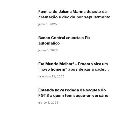
Família de Juliana Marins desiste da
cremação e decide por sepultamento
julho 8, 2025
Banco Central anuncia o Pix
automático
junho 5, 2025
Êta Mundo Melhor! – Ernesto vira um
“novo homem” após deixar a cadeia
e pede perdão a Estela: “É de
setembro 29, 2025
coração”
Entenda nova rodada de saques do
FGTS a quem tem saque-aniversário
março 3, 2025