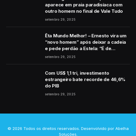
aparece em praia paradisíaca com
outro homem no final de Vale Tudo
setembro 29, 2025
Êta Mundo Melhor! – Ernesto vira um
“novo homem” após deixar a cadeia
e pede perdão a Estela: “É de
coração”
setembro 29, 2025
Com US$ 1,1 tri, investimento
estrangeiro bate recorde de 46,6%
do PIB
setembro 29, 2025
© 2026 Todos os direitos reservados. Desenvolvido por
Abelha
Soluções
.