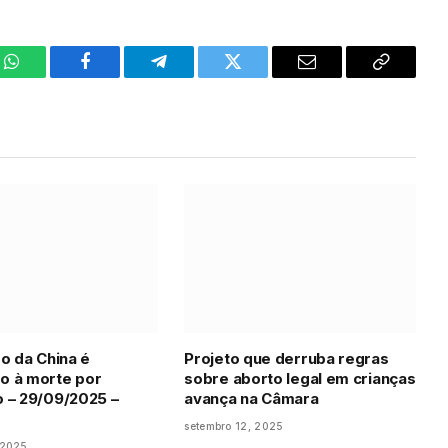
WhatsApp
Facebook
Telegram
Twitter
Email
Copy
Link
ro da China é
Projeto que derruba regras
o à morte por
sobre aborto legal em crianças
 – 29/09/2025 –
avança na Câmara
setembro 12, 2025
 2025