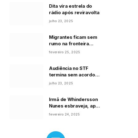
Dita vira estrela do
rádio após reviravolta
julho 23, 2025
Migrantes ficam sem
rumo na fronteira
México-EUA
fevereiro 25, 2025
Audiência no STF
termina sem acordo
sobre IOF
julho 23, 2025
Irmã de Whindersson
Nunes esbraveja, após
internação do famoso
fevereiro 24, 2025