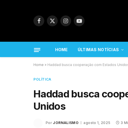
Facebook
X
Instagram
YouTube
(Twitter)
HOME
ÚLTIMAS NOTÍCIAS
Home
»
Haddad busca cooperação com Estados Unido
POLÍTICA
Haddad busca coop
Unidos
Por
JORNALISMO
agosto 1, 2025
3 M