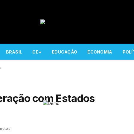
BRASIL
CE+
EDUCAÇÃO
ECONOMIA
POLÍ
s
eração com Estados
inutos