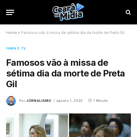
Home
»
Famosos vão à missa de sétima dia da morte de Preta Gil
FAMA E TV
Famosos vão à missa de
sétima dia da morte de Preta
Gil
Por
JORNALISMO
agosto 1, 2025
1 Minuto