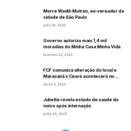
Morre Wadih Mutran, ex-vereador da
cidade de São Paulo
julho 30, 2025
Governo autoriza mais 1,4 mil
moradias do Minha Casa Minha Vida
fevereiro 22, 2025
FCF comunica alteração do local e
Maracanã x Ceará acontecerá no
Castelão
março 4, 2025
Juliette revela estado de saúde do
noivo após internação
junho 24, 2025