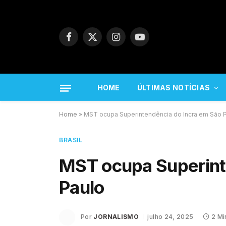
Facebook
X
Instagram
YouTube
(Twitter)
HOME
ÚLTIMAS NOTÍCIAS
Home
»
MST ocupa Superintendência do Incra em São 
BRASIL
MST ocupa Superint
Paulo
Por
JORNALISMO
julho 24, 2025
2 Mi