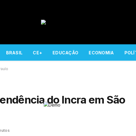
BRASIL
CE+
EDUCAÇÃO
ECONOMIA
POLÍ
Paulo
endência do Incra em São
nutos