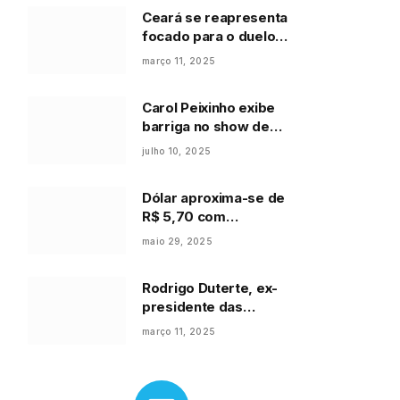
Ceará se reapresenta
focado para o duelo
decisivo diante do
março 11, 2025
Confiança/SE
Carol Peixinho exibe
barriga no show de
Thiaguinho
julho 10, 2025
Dólar aproxima-se de
R$ 5,70 com
incertezas sobre IOF
maio 29, 2025
Rodrigo Duterte, ex-
presidente das
Filipinas, é preso pela
março 11, 2025
Interpol acusado de
crimes contra a
humanidade