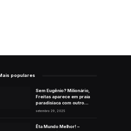
Mais populares
Sem Eugênio? Milionário,
Freitas aparece em praia
paradisíaca com outro
homem no final de Vale
setembro 29, 2025
Tudo
Êta Mundo Melhor! –