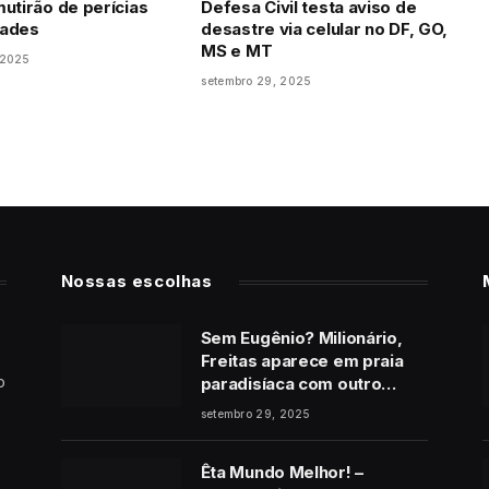
mutirão de perícias
Defesa Civil testa aviso de
dades
desastre via celular no DF, GO,
MS e MT
 2025
setembro 29, 2025
Nossas escolhas
Sem Eugênio? Milionário,
Freitas aparece em praia
o
paradisíaca com outro
homem no final de Vale
setembro 29, 2025
Tudo
Êta Mundo Melhor! –