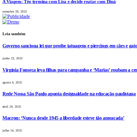
A Viagem: Téo termina com Lisa e decide reatar com Diná
setembro 29, 2025
Leia também
Governo sanciona lei que proíbe tatuagens e piercings em cães e gat
junho 23, 2025
Virgínia Fonseca leva filhas para campanha e ‘Marias’ roubam a ce
agosto 4, 2025
Rede Nossa São Paulo aponta desigualdade na educação paulistana
abril 24, 2025
Macron: ‘Nunca desde 1945 a liberdade esteve tão ameaçada’
julho 14, 2025