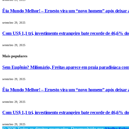
Êta Mundo Melhor! – Ernesto vira um “novo homem” após deixar a 
setembro 29, 2025
Com US$ 1,1 tri, investimento estrangeiro bate recorde de 46,6% d
setembro 29, 2025
Mais populares
Sem Eugênio? Milionário, Freitas aparece em praia paradisíaca co
setembro 29, 2025
Êta Mundo Melhor! – Ernesto vira um “novo homem” após deixar a 
setembro 29, 2025
Com US$ 1,1 tri, investimento estrangeiro bate recorde de 46,6% d
setembro 29, 2025
© 2026 Todos os direitos reservados. Desenvolvido por
Abelha Soluç