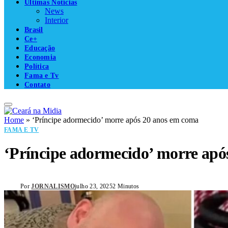
Últimas Notícias
News
Interior
Brasil
Ce+
Educação
Economia
Política
Fama e Tv
Contato
Home
»
‘Príncipe adormecido’ morre após 20 anos em coma
FAMA E TV
‘Príncipe adormecido’ morre apó
Por
JORNALISMO
julho 23, 2025
2 Minutos