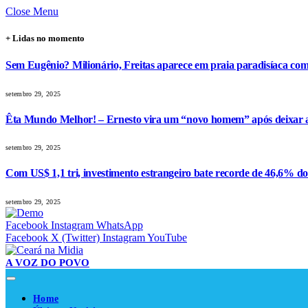
Close Menu
+ Lidas no momento
Sem Eugênio? Milionário, Freitas aparece em praia paradisíaca co
setembro 29, 2025
Êta Mundo Melhor! – Ernesto vira um “novo homem” após deixar a 
setembro 29, 2025
Com US$ 1,1 tri, investimento estrangeiro bate recorde de 46,6% d
setembro 29, 2025
Facebook
Instagram
WhatsApp
Facebook
X (Twitter)
Instagram
YouTube
A VOZ DO POVO
Home