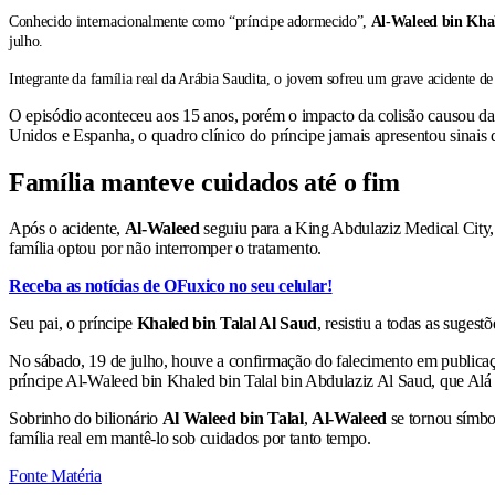
Conhecido internacionalmente como “príncipe adormecido”,
Al-Waleed bin Khal
julho.
Integrante da família real da Arábia Saudita, o jovem sofreu um grave acidente d
O episódio aconteceu aos 15 anos, porém o impacto da colisão causou da
Unidos e Espanha, o quadro clínico do príncipe jamais apresentou sinais d
Família manteve cuidados até o fim
Após o acidente,
Al-Waleed
seguiu para a King Abdulaziz Medical City,
família optou por não interromper o tratamento.
Receba as notícias de OFuxico no seu celular!
Seu pai, o príncipe
Khaled bin Talal Al Saud
, resistiu a todas as suges
No sábado, 19 de julho, houve a confirmação do falecimento em publicaçã
príncipe Al-Waleed bin Khaled bin Talal bin Abdulaziz Al Saud, que Alá t
Sobrinho do bilionário
Al Waleed bin Talal
,
Al-Waleed
se tornou símbo
família real em mantê-lo sob cuidados por tanto tempo.
Fonte Matéria