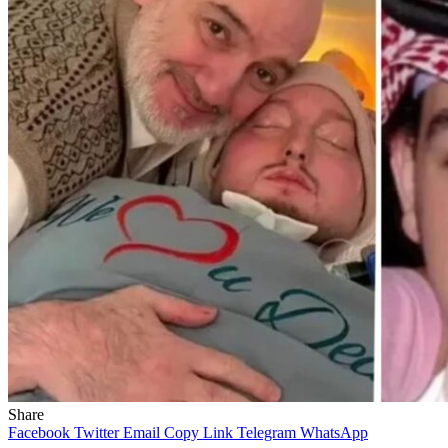
Share
Facebook
Twitter
Email
Copy Link
Telegram
WhatsApp