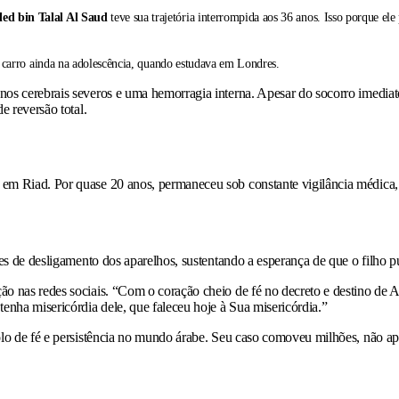
ed bin Talal Al Saud
teve sua trajetória interrompida aos 36 anos. Isso porque e
e carro ainda na adolescência, quando estudava em Londres.
nos cerebrais severos e uma hemorragia interna. Apesar do socorro imedia
e reversão total.
 em Riad. Por quase 20 anos, permaneceu sob constante vigilância médica,
tões de desligamento dos aparelhos, sustentando a esperança de que o filho p
o nas redes sociais. “Com o coração cheio de fé no decreto e destino de Al
enha misericórdia dele, que faleceu hoje à Sua misericórdia.”
lo de fé e persistência no mundo árabe. Seu caso comoveu milhões, não 