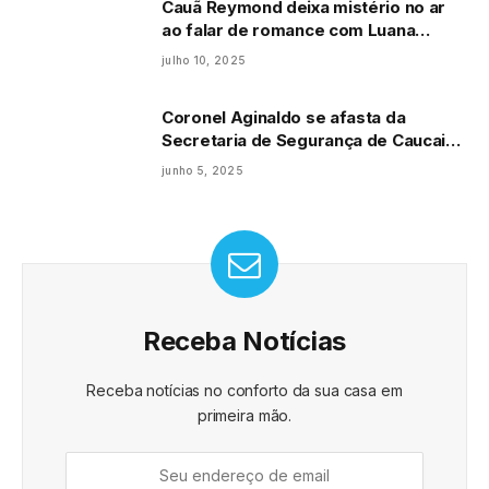
Cauã Reymond deixa mistério no ar
ao falar de romance com Luana
Mandarino
julho 10, 2025
Coronel Aginaldo se afasta da
Secretaria de Segurança de Caucaia
em meio a crise envolvendo Carla
junho 5, 2025
Zambelli
Receba Notícias
Receba notícias no conforto da sua casa em
primeira mão.