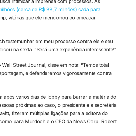
usca intimidar a imprensa com processos. As
lhões (cerca de R$ 88,7 milhões) cada para
p, vitórias que ele mencionou ao ameaçar
ch testemunhar em meu processo contra ele e seu
blicou na sexta. “Será uma experiência interessante!”
Wall Street Journal, disse em nota: “Temos total
 reportagem, e defenderemos vigorosamente contra
 após vários dias de lobby para barrar a matéria do
ssoas próximas ao caso, o presidente e a secretária
itt, fizeram múltiplas ligações para a editora do
m como para Murdoch e o CEO da News Corp, Robert