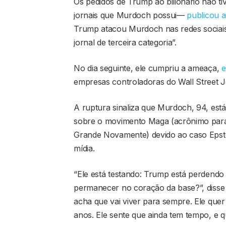
Os pedidos de Trump ao bilionário não t
jornais que Murdoch possui—
publicou a 
Trump atacou Murdoch nas redes sociais
jornal de terceira categoria”.
No dia seguinte, ele cumpriu a ameaça,
e
empresas controladoras do Wall Street J
A ruptura sinaliza que Murdoch, 94, est
sobre o movimento Maga (acrônimo para
Grande Novamente) devido ao caso Epste
mídia.
“Ele está testando: Trump está perdendo
permanecer no coração da base?”, diss
acha que vai viver para sempre. Ele que
anos. Ele sente que ainda tem tempo, e q