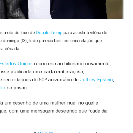
marote de luxo de
Donald Trump
para assistir à vitória do
o domingo (13), tudo parecia bem em uma relação que
ma década.
Estados Unidos
recorreria ao bilionário novamente,
fosse publicada uma carta embaraçosa,
e recordações do 50º aniversário de
Jeffrey Epstein
,
dio
na prisão.
uía um desenho de uma mulher nua, no qual a
que, com uma mensagem desejando que “cada dia