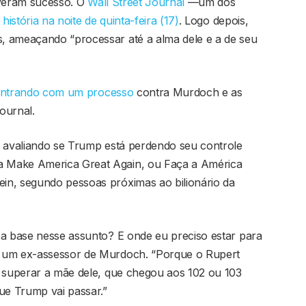
iveram sucesso. O
Wall Street Journal
—um dos
história na noite de quinta-feira (17)
. Logo depois,
, ameaçando “processar até a alma dele e a de seu
ntrando com um processo
contra Murdoch e as
ournal.
á avaliando se Trump está perdendo seu controle
 Make America Great Again, ou Faça a América
in, segundo pessoas próximas ao bilionário da
 a base nesse assunto? E onde eu preciso estar para
e um ex-assessor de Murdoch. “Porque o Rupert
r superar a mãe dele, que chegou aos 102 ou 103
ue Trump vai passar.”