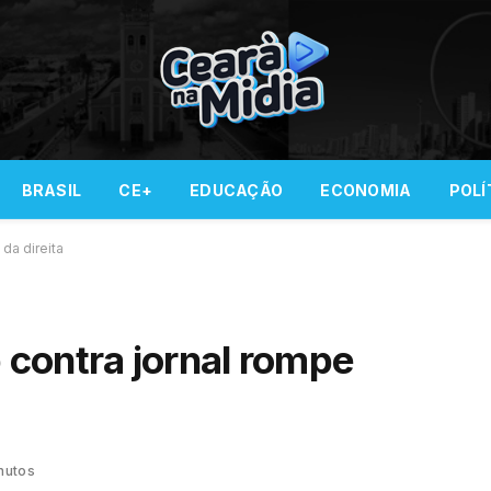
BRASIL
CE+
EDUCAÇÃO
ECONOMIA
POLÍ
da direita
contra jornal rompe
nutos