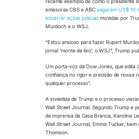
recente exemplo de como o presidente b
emissoras CBS e ABC
pagaram US$ 16 mi
encerrar ações judiciais
movidas por Trum
Murdoch e o WSJ.
“Estou ansioso para fazer Rupert Murdo
jornal ‘monte de lixo’, o WSJ”, Trump pu
Um porta-voz da Dow Jones, que edita o 
confiança no rigor e precisão de nossa
qualquer processo”.
A investida de Trump e o processo vieram
Wall Street Journal. Segundo Trump e pe
de imprensa da Casa Branca, Karoline Leav
Wall Street Journal, Emma Tucker, be
Thomson.