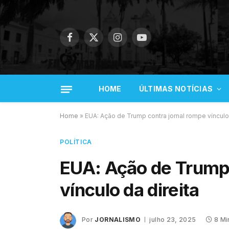
Facebook
X
Instagram
YouTube
(Twitter)
HOME
ÚLTIMAS NOTÍCIAS
Home
»
EUA: Ação de Trump contra jornal rompe vínculo 
POLÍTICA
EUA: Ação de Trump 
vínculo da direita
Por
JORNALISMO
julho 23, 2025
8 Mi