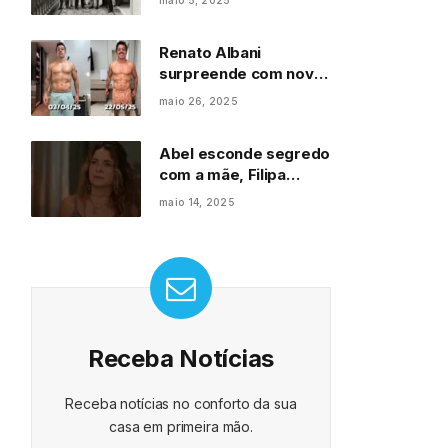
maio 5, 2025
científica
Renato Albani
surpreende com novo
shape
maio 26, 2025
Abel esconde segredo
com a mãe, Filipa
escuta tudo e
maio 14, 2025
confronta o marido em
choque
Receba Notícias
Receba notícias no conforto da sua
casa em primeira mão.