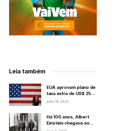
Leia também
EUA aprovam plano de
taxa extra de US$ 250
para visto
julho 14, 2025
Há 100 anos, Albert
Einstein chegava ao
Brasil em visita