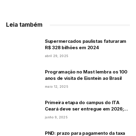
Leia também
Supermercados paulistas faturaram
R$ 328 bilhões em 2024
abril 29, 2025
Programação no Mast lembra os 100
anos de visita de Eisntein ao Brasil
maio 12, 2025
Primeira etapa do campus do ITA
Ceará deve ser entregue em 2026;
obra representa avanço científico e
junho 9, 2025
econômico para o Nordeste
PND: prazo para pagamento da taxa