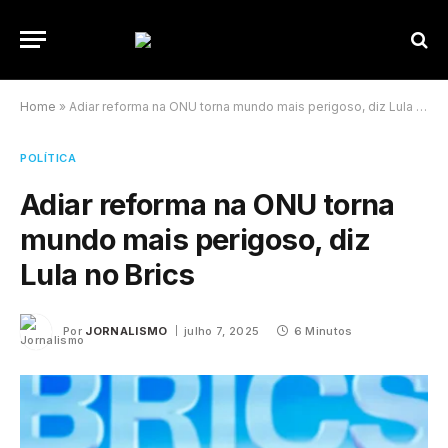
Home
»
Adiar reforma na ONU torna mundo mais perigoso, diz Lula no Brics
POLÍTICA
Adiar reforma na ONU torna
mundo mais perigoso, diz
Lula no Brics
Por
JORNALISMO
julho 7, 2025
6 Minutos