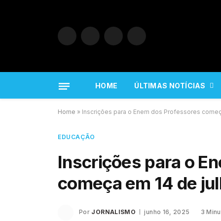
Facebook
X
Instagram
YouTube
(Twitter)
HOME
ÚLTIMAS NOTÍCIAS
Home
»
Inscrições para o Enem dos Professores começ
EDUCAÇÃO
Inscrições para o E
começa em 14 de ju
Por
JORNALISMO
junho 16, 2025
3 Minu