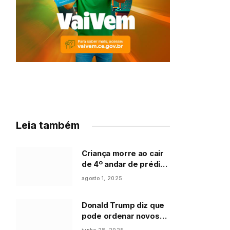
Leia também
Criança morre ao cair
de 4º andar de prédio
em Fortaleza
agosto 1, 2025
Donald Trump diz que
pode ordenar novos
ataques ao Irã