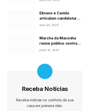
junho 28, 2025
Elmano e Camilo
articulam candidatura
de Augusta Brito à
maio 23, 2025
presidência do PT
Ceará e desafiam
Marcha da Maconha
grupo de Guimarães
reúne público contra
repressão ao uso e
junho 16, 2025
legalização
Receba Notícias
Receba notícias no conforto da sua
casa em primeira mão.