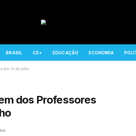
BRASIL
CE+
EDUCAÇÃO
ECONOMIA
POLÍ
a em 14 de julho
nem dos Professores
lho
tos