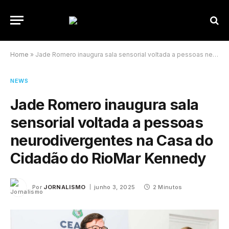
Home
»
Jade Romero inaugura sala sensorial voltada a pessoas neurodivergentes na Casa do Cidadão do RioMar Kennedy
NEWS
Jade Romero inaugura sala
sensorial voltada a pessoas
neurodivergentes na Casa do
Cidadão do RioMar Kennedy
Por
JORNALISMO
junho 3, 2025
2 Minutos