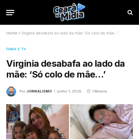
Home
»
Virginia desabafa ao lado da mãe: ‘Só colo de mãe…’
FAMA E TV
Virginia desabafa ao lado da
mãe: ‘Só colo de mãe…’
Por
JORNALISMO
junho 1, 2025
1 Minuto