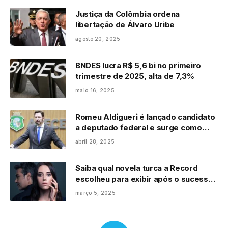
Justiça da Colômbia ordena
libertação de Álvaro Uribe
agosto 20, 2025
BNDES lucra R$ 5,6 bi no primeiro
trimestre de 2025, alta de 7,3%
maio 16, 2025
Romeu Aldigueri é lançado candidato
a deputado federal e surge como
opção para o Senado
abril 28, 2025
Saiba qual novela turca a Record
escolheu para exibir após o sucesso
de Força de Mulher
março 5, 2025