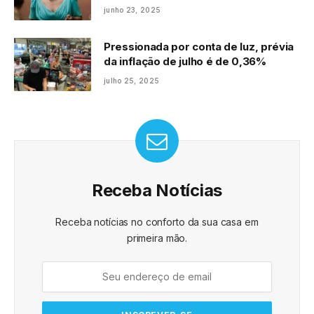
para chegar ao hospital e dá à luz ao
junho 23, 2025
pequeno Heitor
Pressionada por conta de luz, prévia
da inflação de julho é de 0,36%
julho 25, 2025
Receba Notícias
Receba notícias no conforto da sua casa em
primeira mão.