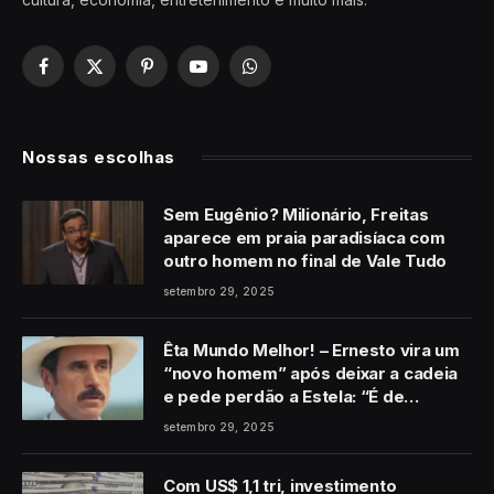
Facebook
X
Pinterest
YouTube
WhatsApp
(Twitter)
Nossas escolhas
Sem Eugênio? Milionário, Freitas
aparece em praia paradisíaca com
outro homem no final de Vale Tudo
setembro 29, 2025
Êta Mundo Melhor! – Ernesto vira um
“novo homem” após deixar a cadeia
e pede perdão a Estela: “É de
coração”
setembro 29, 2025
Com US$ 1,1 tri, investimento