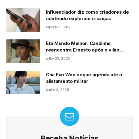
Influenciador diz como criadores de
conteúdo exploram crianças
agosto 15, 2025
Êta Mundo Melhor: Candinho
reencontra Ernesto após o vilão
raptar o seu filho e tenta agarrá-lo à
julho 23, 2025
força: “Vô chamá a pulícia!”
Cha Eun Woo segue agenda até o
alistamento militar
junho 2, 2025
Receba Notícias