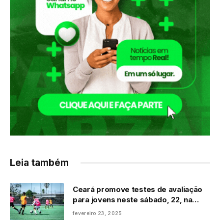
Leia também
Ceará promove testes de avaliação
para jovens neste sábado, 22, na
Cidade Vozão
fevereiro 23, 2025