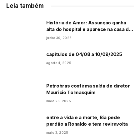
Leia também
História de Amor: Assunção ganha
alta do hospital e aparece na casa de
Helena na noite de Natal: “Eu também
junho 30, 2025
estou feliz”
capítulos de 04/08 a 10/09/2025
agosto 4, 2025
Petrobras confirma saída de diretor
Mauricio Tolmasquim
maio 26, 2025
entre a vida e a morte, Bia pede
perdão a Ronaldo e tem reviravolta
maio 3, 2025