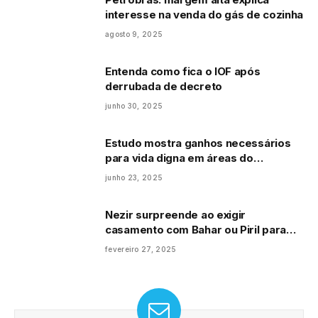
interesse na venda do gás de cozinha
agosto 9, 2025
Entenda como fica o IOF após
derrubada de decreto
junho 30, 2025
Estudo mostra ganhos necessários
para vida digna em áreas do
semiárido
junho 23, 2025
Nezir surpreende ao exigir
casamento com Bahar ou Piril para
libertar Sarp do cativeiro
fevereiro 27, 2025