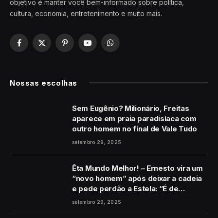
objetivo é manter você bem-informado sobre política,
cultura, economia, entretenimento e muito mais.
Facebook
X
Pinterest
YouTube
WhatsApp
(Twitter)
Nossas escolhas
Sem Eugênio? Milionário, Freitas
aparece em praia paradisíaca com
outro homem no final de Vale Tudo
setembro 29, 2025
Êta Mundo Melhor! – Ernesto vira um
“novo homem” após deixar a cadeia
e pede perdão a Estela: “É de
coração”
setembro 29, 2025